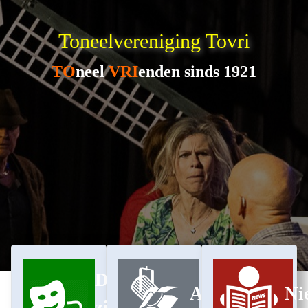
Toneelvereniging Tovri
TO
neel
VRI
enden sinds 1921
Dit
Archief
Ni
zijn