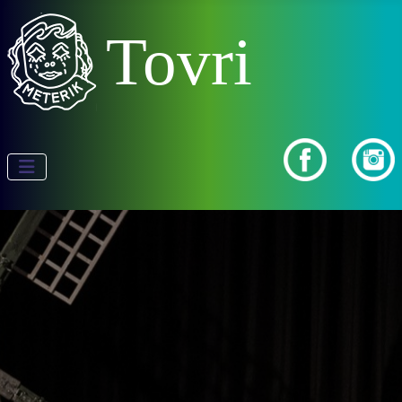
Tovri