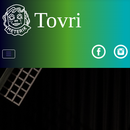
Tovri