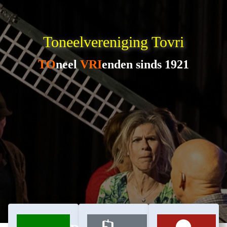
Toneelvereniging Tovri
TO
neel
VRI
enden sinds 1921