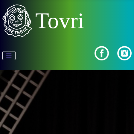
Tovri