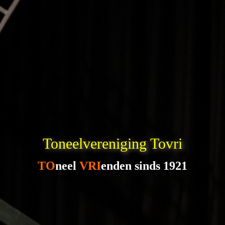
Toneelvereniging Tovri
TO
neel
VRI
enden sinds 1921