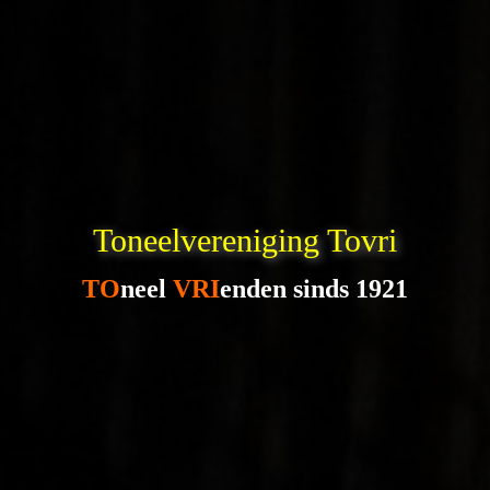
Toneelvereniging Tovri
TO
neel
VRI
enden sinds 1921