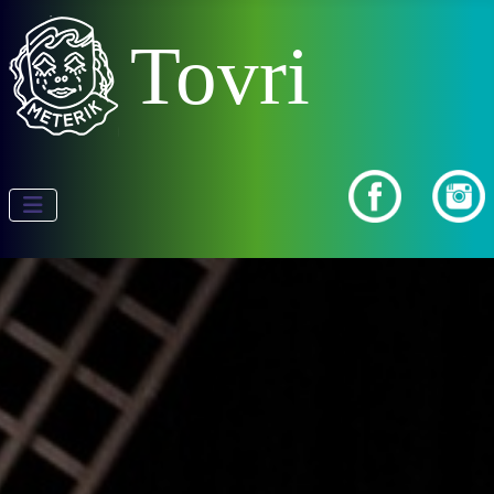
Tovri