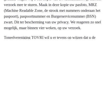
verzoek mee te sturen. Maak in deze kopie uw pasfoto, MRZ
(Machine Readable Zone, de strook met nummers onderaan het
paspoort), paspoortnummer en Burgerservicenummer (BSN)
zwart. Dit ter bescherming van uw privacy. We reageren zo snel
mogelijk, maar binnen vier weken, op uw verzoek.
Toneelvereniging TOVRI wil u er tevens op wijzen dat u de
mogelijkheid heeft om een klacht in te dienen bij de nationale
toezichthouder, de Autoriteit Persoonsgegevens. Dat kan via de
volgende link:
autoriteitpersoonsgegevens.nl/nl/contact-met-de-
autoriteit-persoonsgegevens/tip-ons
Hoe wij persoonsgegevens beveiligen
Toneelvereniging TOVRI neemt de bescherming van uw
gegevens serieus en neemt passende maatregelen om misbruik,
verlies, onbevoegde toegang, ongewenste openbaarmaking en
ongeoorloofde wijziging tegen te gaan. Wij doen dit door toegang
tot persoonsgegevens af te schermen met een gebruikersnaam en
wachtwoord en gebruik te maken van een beveiligde verbinding