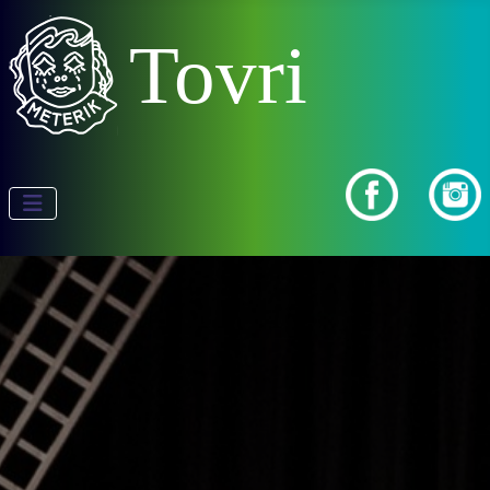
Tovri