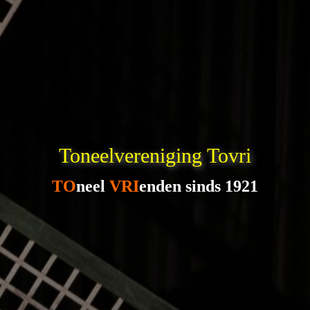
Toneelvereniging Tovri
TO
neel
VRI
enden sinds 1921